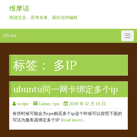
Skip
维摩诘
to
content
阅读过去，思考未来。面向信仰编程
Menu
标签：
多IP
ubuntu同一网卡绑定多个ip
weijie
Linux
,
vps
2018 年 12 月 01 日
有些时候可能会为vps购买多个ip这个时候可以按照下面的
写法为服务器绑定多个IP
Read more…