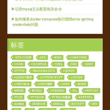
记录mysql主从配置相关命令
如何修复docker compose执行报错error getting
credentials问题
标签
.HTACCESS
AWK
BIND
COMPOSER
CRON
CRONTAB
CURL
DNS
GREP
HTTPS
IMAGEMAGICK
JQUERY
JQUERY插件
LETSENCRYPT
LINODE
LINUX命令
LINUX维护
LNMP
MIME
MSYS2
MYSQL
OPENSSL
PIL
PRIVOXY
PYQT
PYTHON
PYTHON模块
RESTFUL
SAMBA
SESSION
SHELL
SOCKET
SSH