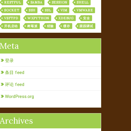
RESTFUL
SAMBA
SESSION
SHELL
SOCKET
SSH
SSL
VIM
VMWARE
VSFTPD
WXPYTHON
XDEBUG
安全
开机启动
树莓派
经验
缓存
跟踪调试
Meta
登录
条目 feed
评论 feed
WordPress.org
Archives