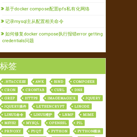
基于docker compose配置ipfs私有化网络
记录mysql主从配置相关命令
如何修复docker compose执行报错error getting
credentials问题
标签
.HTACCESS
AWK
BIND
COMPOSER
CRON
CRONTAB
CURL
DNS
GREP
HTTPS
IMAGEMAGICK
JQUERY
JQUERY插件
LETSENCRYPT
LINODE
LINUX命令
LINUX维护
LNMP
MIME
MSYS2
MYSQL
OPENSSL
PIL
PRIVOXY
PYQT
PYTHON
PYTHON模块