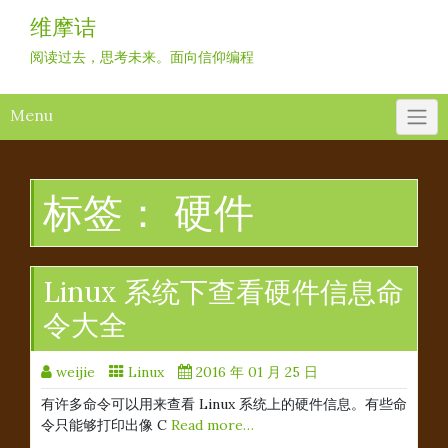
Skip
维摩诘
to
content
阅读过去，思考未来。面向信仰编程
Menu
标签：
硬件
Linux 系统下查看硬件信息命
令大全
weijie
Linux
2016 年 01 月 25 日
有许多命令可以用来查看 Linux 系统上的硬件信息。有些命
令只能够打印出像 C
Read more…