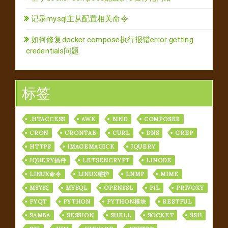
记录mysql主从配置相关命令
如何修复docker compose执行报错error getting
credentials问题
标签
.HTACCESS
AWK
BIND
COMPOSER
CRON
CRONTAB
CURL
DNS
GREP
HTTPS
IMAGEMAGICK
JQUERY
JQUERY插件
LETSENCRYPT
LINODE
LINUX命令
LINUX维护
LNMP
MIME
MSYS2
MYSQL
OPENSSL
PIL
PRIVOXY
PYQT
PYTHON
PYTHON模块
RESTFUL
SAMBA
SESSION
SHELL
SOCKET
SSH