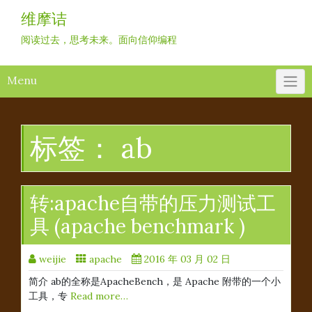
Skip
维摩诘
to
content
阅读过去，思考未来。面向信仰编程
Menu
标签：
ab
转:apache自带的压力测试工
具 (apache benchmark )
weijie
apache
2016 年 03 月 02 日
简介 ab的全称是ApacheBench，是 Apache 附带的一个小
工具，专
Read more…