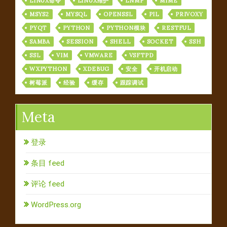
LINUX命令
LINUX维护
LNMP
MIME
MSYS2
MYSQL
OPENSSL
PIL
PRIVOXY
PYQT
PYTHON
PYTHON模块
RESTFUL
SAMBA
SESSION
SHELL
SOCKET
SSH
SSL
VIM
VMWARE
VSFTPD
WXPYTHON
XDEBUG
安全
开机启动
树莓派
经验
缓存
跟踪调试
Meta
登录
条目 feed
评论 feed
WordPress.org