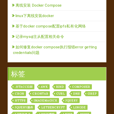
离线安装 Docker Compose
linux下离线安装docker
基于docker compose配置ipfs私有化网络
记录mysql主从配置相关命令
如何修复docker compose执行报错error getting
credentials问题
标签
.HTACCESS
AWK
BIND
COMPOSER
CRON
CRONTAB
CURL
DNS
GREP
HTTPS
IMAGEMAGICK
JQUERY
JQUERY插件
LETSENCRYPT
LINODE