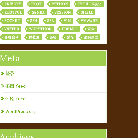
PRIVOXY
PYQT
PYTHON
PYTHON模块
RESTFUL
SAMBA
SESSION
SHELL
SOCKET
SSH
SSL
VIM
VMWARE
VSFTPD
WXPYTHON
XDEBUG
安全
开机启动
树莓派
经验
缓存
跟踪调试
Meta
登录
条目 feed
评论 feed
WordPress.org
Archives