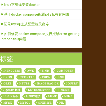
linux下离线安装docker
基于docker compose配置ipfs私有化网络
记录mysql主从配置相关命令
如何修复docker compose执行报错error getting
credentials问题
标签
.HTACCESS
AWK
BIND
COMPOSER
CRON
CRONTAB
CURL
DNS
GREP
HTTPS
IMAGEMAGICK
JQUERY
JQUERY插件
LETSENCRYPT
LINODE
LINUX命令
LINUX维护
LNMP
MIME
MSYS2
MYSQL
OPENSSL
PIL