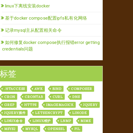
linux下离线安装docker
基于docker compose配置ipfs私有化网络
记录mysql主从配置相关命令
如何修复docker compose执行报错error getting
credentials问题
标签
.HTACCESS
AWK
BIND
COMPOSER
CRON
CRONTAB
CURL
DNS
GREP
HTTPS
IMAGEMAGICK
JQUERY
JQUERY插件
LETSENCRYPT
LINODE
LINUX命令
LINUX维护
LNMP
MIME
MSYS2
MYSQL
OPENSSL
PIL