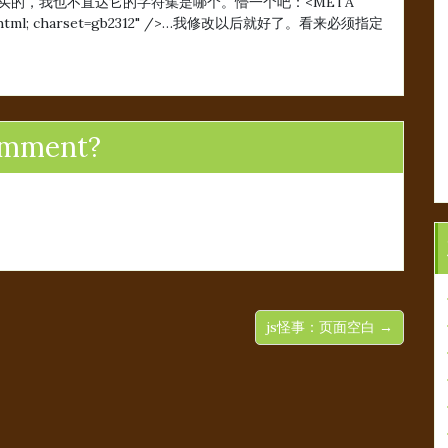
司买的，我也不直达它的字符集是哪个。懵一个吧：<META
xt/html; charset=gb2312" />…我修改以后就好了。看来必须指定
omment?
js怪事：页面空白 →