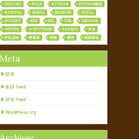
PRIVOXY
PYQT
PYTHON
PYTHON模块
RESTFUL
SAMBA
SESSION
SHELL
SOCKET
SSH
SSL
VIM
VMWARE
VSFTPD
WXPYTHON
XDEBUG
安全
开机启动
树莓派
经验
缓存
跟踪调试
Meta
登录
条目 feed
评论 feed
WordPress.org
Archives