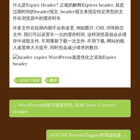
什么是Expire Header? 正规的解释Expires header, 就是
过期时间的header报文. header报文来指定特定类型的文
件在浏览器中的缓存时长.
许多文件在短期内都不会有改变, 例如图片, CSS, JS等静态
文件. 我们可以设置长一点的缓存时间. 这样浏览器就会从缓
存中读取文件, 不用重新下载一次文件. 不用下载, 网站的载
入速度将大大提升, 同时也会减少请求的数目.
.HTACCESS
缓存
← WordPress性能与速度优化, 添加Cache-Control
Header
APACHE RewriteEngine的用途收集 →