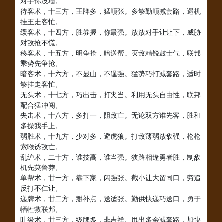
对手你没墙。
待客术，十三方，王牌多，猛顺张。多够勤顺减套路，遇机
挂王走客忙。
缓客术，十四方，胜券握，你最强。放放对手让让下，威胁
对敌抢不慌。
移客术，十五方，明争抢，暗送帮。灭敌精锐鼓士气，联邦
乘势先争抢。
暗客术，十六方，不显山，不逞强。猛势巧打减套路，适时
够挂走客忙。
无头术，十七方，巧出击，打夹当。利用无头自由性，联邦
配合猛冲闯。
夹击术，十八方，多打一，阻敌亡。无论双方谁先客，胜和
多操我手上。
弱胜术，十九方，少对多，避虎狼。打敌薄弱放敌强，枪枪
索喉诱敌亡。
乱缠术，二十方，谁技高，谁当强。狭路相逢勇者胜，制敌
机先莫鲁莽。
单帮术，廿一方，靠下家，闪强张。截小让大留同口，穷追
反打不仁让。
递牌术，廿二方，掰补点，送适张。勤供快递巧送口，勇于
牺牲救联邦。
吐级术，廿三方，级牌多，非吉祥。甩出多余减套路，加快