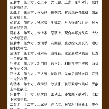
记牌术，第二方，么二令，尤记强。上家下家和对门，发牌
顺牌看端详。
观战术，第三方，候动静，揣弱强。察言观色寻战机，阻敌
助友献力量。
侦察术，第四方，试够级，学弹簧。对方强来我甘弱，对方
弱来我更强。
掰补术，第五方，卡上家，忌硬上。配合本帮抢头客，大让
小堵顺适强。
控牌术，第六方，发回手，调顺强。受敌控制用反间，遇听
控制大帮忙。
后法术，第七方，强对头，避锋芒。敌焰衰竭利我后，反戈
一击把敌伤。
巧够术，第八方，对门牌，假不让。利用常牌巧够级，两拔
千斤弱换强。
巧送术，第九方，三人缠，护联邦。先单后套试送口，联邦
一走胜在望。
利诱术，第十方，我牌强，故放张。联联紧顺气候成，灭敌
走科把敌诓。
头客术，十一方，级牌好，主动上。够发顺卡敲对门，谨防
下家暗争抢。
二客术，十二方，上家抢，你也忙。狠敲对门拚命上，重创