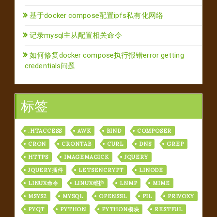
基于docker compose配置ipfs私有化网络
记录mysql主从配置相关命令
如何修复docker compose执行报错error getting
credentials问题
标签
.HTACCESS
AWK
BIND
COMPOSER
CRON
CRONTAB
CURL
DNS
GREP
HTTPS
IMAGEMAGICK
JQUERY
JQUERY插件
LETSENCRYPT
LINODE
LINUX命令
LINUX维护
LNMP
MIME
MSYS2
MYSQL
OPENSSL
PIL
PRIVOXY
PYQT
PYTHON
PYTHON模块
RESTFUL