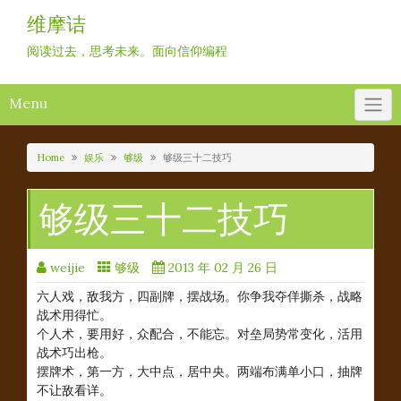
Skip
维摩诘
to
content
阅读过去，思考未来。面向信仰编程
Menu
Home
娱乐
够级
够级三十二技巧
够级三十二技巧
weijie
够级
2013 年 02 月 26 日
六人戏，敌我方，四副牌，摆战场。你争我夺佯撕杀，战略
战术用得忙。
个人术，要用好，众配合，不能忘。对垒局势常变化，活用
战术巧出枪。
摆牌术，第一方，大中点，居中央。两端布满单小口，抽牌
不让敌看详。