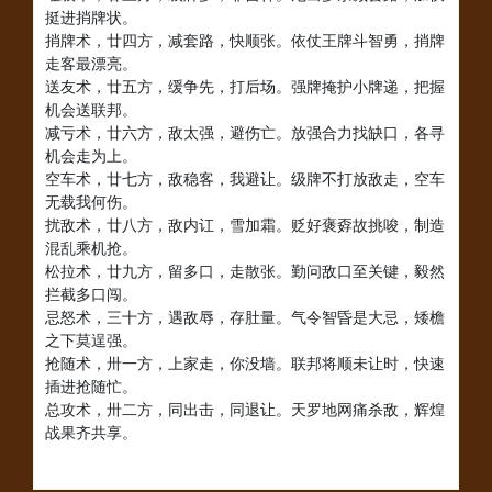
挺进捎牌状。
捎牌术，廿四方，减套路，快顺张。依仗王牌斗智勇，捎牌
走客最漂亮。
送友术，廿五方，缓争先，打后场。强牌掩护小牌递，把握
机会送联邦。
减亏术，廿六方，敌太强，避伤亡。放强合力找缺口，各寻
机会走为上。
空车术，廿七方，敌稳客，我避让。级牌不打放敌走，空车
无载我何伤。
扰敌术，廿八方，敌内讧，雪加霜。贬好褒孬故挑唆，制造
混乱乘机抢。
松拉术，廿九方，留多口，走散张。勤问敌口至关键，毅然
拦截多口闯。
忌怒术，三十方，遇敌辱，存肚量。气令智昏是大忌，矮檐
之下莫逞强。
抢随术，卅一方，上家走，你没墙。联邦将顺未让时，快速
插进抢随忙。
总攻术，卅二方，同出击，同退让。天罗地网痛杀敌，辉煌
战果齐共享。