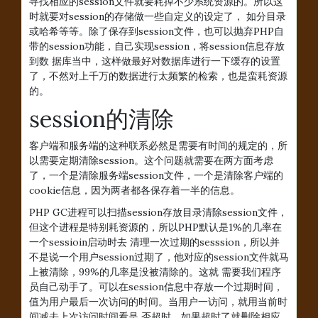
寻找相应的session文件就要耗掉不少系统资源的。所以这
时就要对session的存储做一些自定义的设定了， 如分目录
或哈希等等。除了保存到session文件，也可以抛弃PHP自
带的session功能，自己实现session，将session信息存放
到数 据库当中，这样做最好对数据库进行一下缓存的设置
了，不然对上千万的数据进行太频繁的检索，也是蛮耗资源
的。
session的清除
客户端和服务端的这种联系必然是需要有时间的规定的，所
以需要定期清除session。这个问题就需要在两方面考虑
了，一个是清除服务端session文件，一个是清除客户端的
cookie信息，因为两者都各保存着一半的信息。
PHP GC进程可以扫描session存放目录清除session文件，
但这个进程是特别耗资源的，所以PHP默认是1%的几率在
一个sessioin启动时去 清理一次过期的sesssion，所以并
不是说一个用户session过期了，他对应的session文件就马
上被清除，99%的几率是没被清除的。这就 需要我们程序
员自己动手了。可以在session信息中存放一个过期时间，
值为用户最后一次访问的时间。当用户一访问，就用当前时
间减去上次访问时间看是 否超时，如果超时了就删除相应