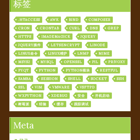
标签
.HTACCESS
AWK
BIND
COMPOSER
CRON
CRONTAB
CURL
DNS
GREP
HTTPS
IMAGEMAGICK
JQUERY
JQUERY插件
LETSENCRYPT
LINODE
LINUX命令
LINUX维护
LNMP
MIME
MSYS2
MYSQL
OPENSSL
PIL
PRIVOXY
PYQT
PYTHON
PYTHON模块
RESTFUL
SAMBA
SESSION
SHELL
SOCKET
SSH
SSL
VIM
VMWARE
VSFTPD
WXPYTHON
XDEBUG
安全
开机启动
树莓派
经验
缓存
跟踪调试
Meta