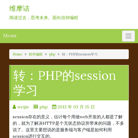
Skip
维摩诘
to
content
阅读过去，思考未来。面向信仰编程
Menu
Home
软件编程
php
转：PHP的session学习
转：PHP的session
学习
weijie
php
2013 年 03 月 15 日
session存在的意义，估计每个用做web开发的人都是了解
的，就为了解决HTTP是个无状态协议所带来的问题，不多
说了。这里主要想说的是服务端与客户端是如何利用
session进行交互的。