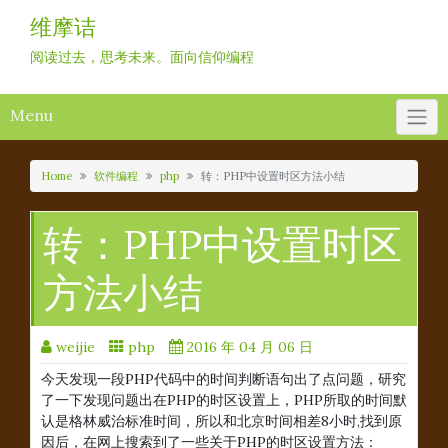
Skip
维摩诘
to
content
阅读过去，思考未来。面向信仰编程
Menu
Home
软件编程
php
转：PHP中设置时区方法小结
转：PHP中设置时区
方法小结
weijie
php
2016 年 04 月 06 日
今天发现一段PHP代码中的时间判断语句出了点问题，研究
了一下发现问题出在PHP的时区设置上，PHP所取的时间默
认是格林威治标准时间，所以和北京时间相差8小时,找到原
因后，在网上搜索到了一些关于PHP的时区设置方法：