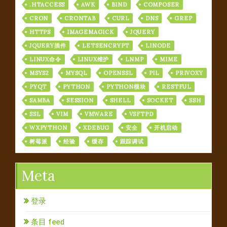
.HTACCESS
AWK
BIND
COMPOSER
CRON
CRONTAB
CURL
DNS
GREP
HTTPS
IMAGEMAGICK
JQUERY
JQUERY插件
LETSENCRYPT
LINODE
LINUX命令
LINUX维护
LNMP
MIME
MSYS2
MYSQL
OPENSSL
PIL
PRIVOXY
PYQT
PYTHON
PYTHON模块
RESTFUL
SAMBA
SESSION
SHELL
SOCKET
SSH
SSL
VIM
VMWARE
VSFTPD
WXPYTHON
XDEBUG
安全
开机启动
树莓派
经验
缓存
跟踪调试
Meta
登录
条目 feed