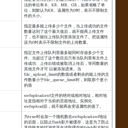
法的单位有:B、KB、MB、GB，如果省略了单
位，则默认为KB。该属性为0时，表示不限制文
件的大小。
指定最多能上传多少个文件，当上传成功的文件
数量达到了这个最大值后，就不能再上传文件
了，也不能往上传队列里添加文件了。把该属性
设为0时表示不限制文件的上传数量。
指定文件上传队列里最多能同时存放多少个文
件。当超过了这个数目后只有当队列里有文件上
传成功、上传出错或被取消上传后，等同数量的
其他文件才可 以被添加进来。当
file_upload_limit的数值或者剩余的能上传的文
件数量小于file_queue_limit时，则取那个更小
的值
swfupload.swf文件的绝对或相对地址，相对地
址是指相对于当前的页面地址。实例化
swfupload后，就不能再改变该属性的值了。
为true时会加一个随机数在swfupload.swf地址
的后面，以阻止flash影片被缓存，这是为了防止
某些版本的IE浏览器在读取缓存的falsh影片时出