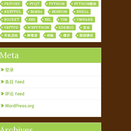
PRIVOXY
PYQT
PYTHON
PYTHON模块
RESTFUL
SAMBA
SESSION
SHELL
SOCKET
SSH
SSL
VIM
VMWARE
VSFTPD
WXPYTHON
XDEBUG
安全
开机启动
树莓派
经验
缓存
跟踪调试
Meta
登录
条目 feed
评论 feed
WordPress.org
Archives