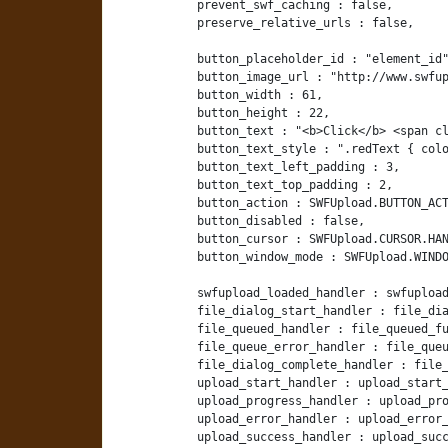
            prevent_swf_caching : false,

            preserve_relative_urls : false,

            button_placeholder_id : "element_id"
            button_image_url : "http://www.swfup
            button_width : 61,

            button_height : 22,

            button_text : "<b>Click</b> <span cl
            button_text_style : ".redText { colo
            button_text_left_padding : 3,

            button_text_top_padding : 2,

            button_action : SWFUpload.BUTTON_ACT
            button_disabled : false,

            button_cursor : SWFUpload.CURSOR.HAN
            button_window_mode : SWFUpload.WINDO
            swfupload_loaded_handler : swfupload
            file_dialog_start_handler : file_dia
            file_queued_handler : file_queued_fu
            file_queue_error_handler : file_queu
            file_dialog_complete_handler : file_
            upload_start_handler : upload_start_
            upload_progress_handler : upload_pro
            upload_error_handler : upload_error_
            upload_success_handler : upload_succ