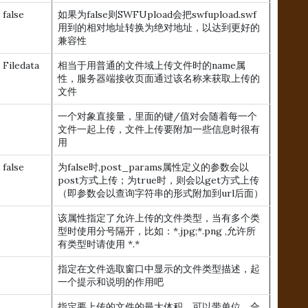
false
如果为false则SWFUpload会把swfupload.swf
用到的相对地址转换为绝对地址，以达到更好的
兼容性
Filedata
相当于用普通的文件域上传文件时的name属
性，服务器端接收页面通过该名称来获取上传的
文件
一个对象直接量，里面的键/值对会随着每一个
文件一起上传，文件上传要附加一些信息时很有
用
false
为false时,post_params属性定义的参数会以
post方式上传；为true时，则会以get方式上传
（即参数会以查询字符串的形式附加到url后面）
该属性指定了允许上传的文件类型，当有多个类
型时使用分号隔开，比如：*.jpg;*.png ,允许所
有类型时请使用 *.*
指定在文件选取窗口中显示的文件类型描述，起
一个提示和说明的作用吧
指定要上传的文件的最大体积，可以带单位，合