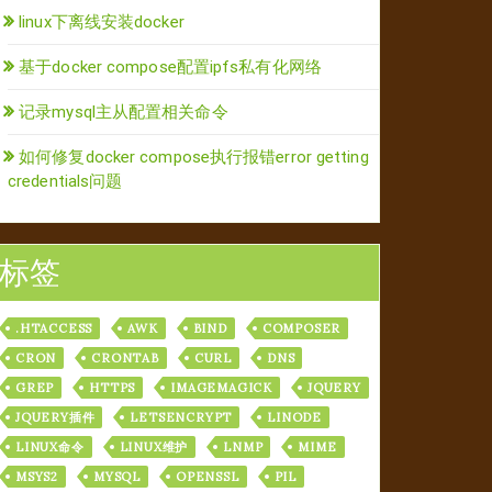
linux下离线安装docker
基于docker compose配置ipfs私有化网络
记录mysql主从配置相关命令
如何修复docker compose执行报错error getting
credentials问题
标签
.HTACCESS
AWK
BIND
COMPOSER
CRON
CRONTAB
CURL
DNS
GREP
HTTPS
IMAGEMAGICK
JQUERY
JQUERY插件
LETSENCRYPT
LINODE
LINUX命令
LINUX维护
LNMP
MIME
MSYS2
MYSQL
OPENSSL
PIL