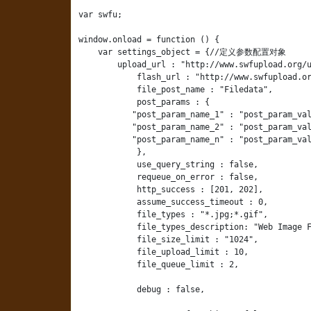
var swfu;

window.onload = function () {

    var settings_object = {//定义参数配置对象

        upload_url : "http://www.swfupload.org/u
            flash_url : "http://www.swfupload.or
            file_post_name : "Filedata",

            post_params : {

           "post_param_name_1" : "post_param_val
           "post_param_name_2" : "post_param_val
           "post_param_name_n" : "post_param_val
            },

            use_query_string : false,

            requeue_on_error : false,

            http_success : [201, 202],

            assume_success_timeout : 0,

            file_types : "*.jpg;*.gif",

            file_types_description: "Web Image F
            file_size_limit : "1024",

            file_upload_limit : 10,

            file_queue_limit : 2,

            debug : false,
