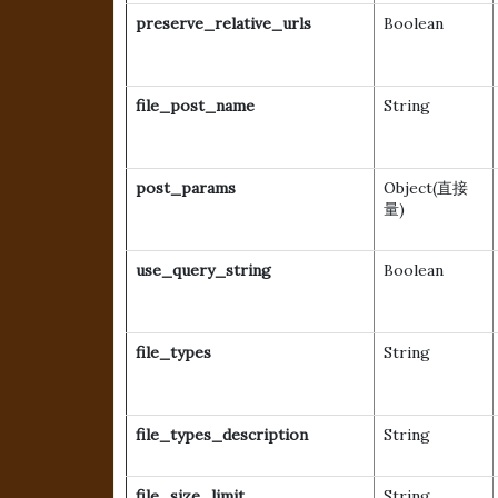
preserve_relative_urls
Boolean
file_post_name
String
post_params
Object(直接
量)
use_query_string
Boolean
file_types
String
file_types_description
String
file_size_limit
String