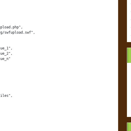
pload.php",

g/swfupload.swf",

ue_1",

ue_2",

ue_n"

iles",
