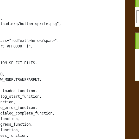
A
,

load.org/button_sprite.png",

ass="redText">here</span>",

r: #FF0000; }",

ION.SELECT_FILES,

D,

W_MODE.TRANSPARENT,

_loaded_function,

log_start_function,

nction,

e_error_function,

dialog_complete_function,

function,

gress_function,

function,

ess_function,
