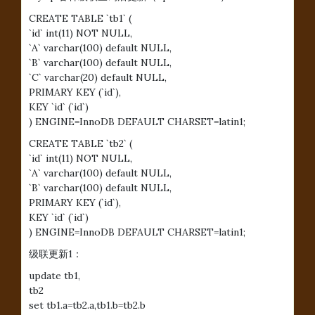
CREATE TABLE `tb1` (
`id` int(11) NOT NULL,
`A` varchar(100) default NULL,
`B` varchar(100) default NULL,
`C` varchar(20) default NULL,
PRIMARY KEY (`id`),
KEY `id` (`id`)
) ENGINE=InnoDB DEFAULT CHARSET=latin1;
CREATE TABLE `tb2` (
`id` int(11) NOT NULL,
`A` varchar(100) default NULL,
`B` varchar(100) default NULL,
PRIMARY KEY (`id`),
KEY `id` (`id`)
) ENGINE=InnoDB DEFAULT CHARSET=latin1;
级联更新1：
update tb1,
tb2
set tb1.a=tb2.a,tb1.b=tb2.b