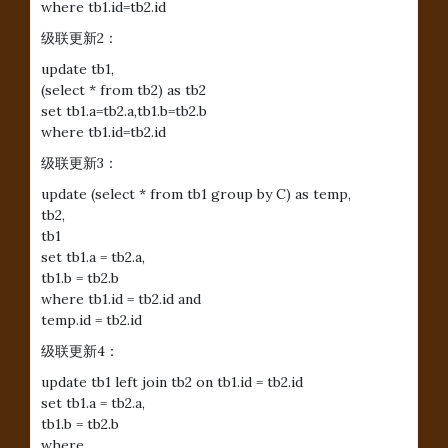
where tb1.id=tb2.id
级联更新2：
update tb1,
(select * from tb2) as tb2
set tb1.a=tb2.a,tb1.b=tb2.b
where tb1.id=tb2.id
级联更新3：
update (select * from tb1 group by C) as temp,
tb2,
tb1
set tb1.a = tb2.a,
tb1.b = tb2.b
where tb1.id = tb2.id and
temp.id = tb2.id
级联更新4：
update tb1 left join tb2 on tb1.id = tb2.id
set tb1.a = tb2.a,
tb1.b = tb2.b
where ......