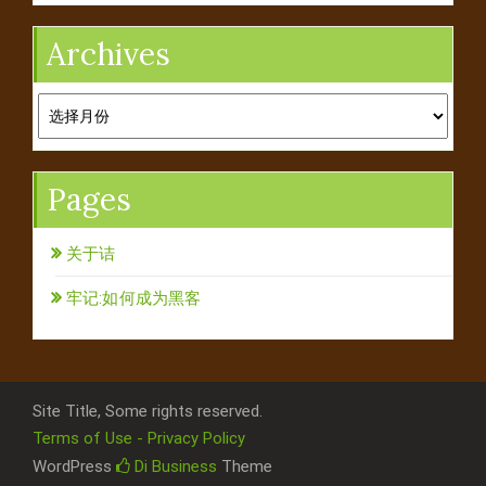
Archives
Archives
Pages
关于诘
牢记:如何成为黑客
Site Title, Some rights reserved.
Terms of Use - Privacy Policy
WordPress
Di Business
Theme