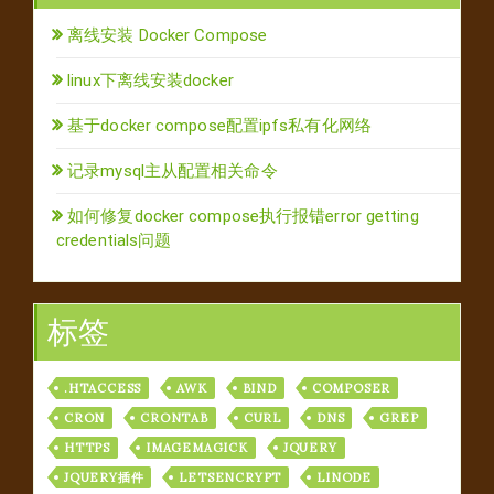
离线安装 Docker Compose
linux下离线安装docker
基于docker compose配置ipfs私有化网络
记录mysql主从配置相关命令
如何修复docker compose执行报错error getting
credentials问题
标签
.HTACCESS
AWK
BIND
COMPOSER
CRON
CRONTAB
CURL
DNS
GREP
HTTPS
IMAGEMAGICK
JQUERY
JQUERY插件
LETSENCRYPT
LINODE