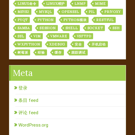
LINUX命令
LINUX维护
LNMP
MIME
MSYS2
MYSQL
OPENSSL
PIL
PRIVOXY
PYQT
PYTHON
PYTHON模块
RESTFUL
SAMBA
SESSION
SHELL
SOCKET
SSH
SSL
VIM
VMWARE
VSFTPD
WXPYTHON
XDEBUG
安全
开机启动
树莓派
经验
缓存
跟踪调试
Meta
登录
条目 feed
评论 feed
WordPress.org