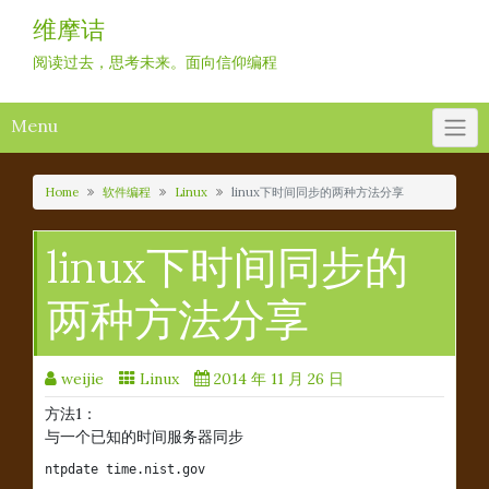
Skip
维摩诘
to
content
阅读过去，思考未来。面向信仰编程
Menu
Home
软件编程
Linux
linux下时间同步的两种方法分享
linux下时间同步的
两种方法分享
weijie
Linux
2014 年 11 月 26 日
方法1：
与一个已知的时间服务器同步
ntpdate time.nist.gov