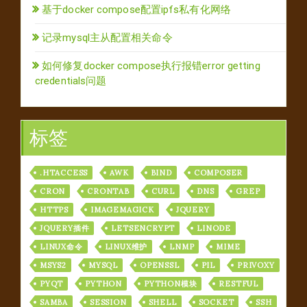
基于docker compose配置ipfs私有化网络
记录mysql主从配置相关命令
如何修复docker compose执行报错error getting
credentials问题
标签
.HTACCESS
AWK
BIND
COMPOSER
CRON
CRONTAB
CURL
DNS
GREP
HTTPS
IMAGEMAGICK
JQUERY
JQUERY插件
LETSENCRYPT
LINODE
LINUX命令
LINUX维护
LNMP
MIME
MSYS2
MYSQL
OPENSSL
PIL
PRIVOXY
PYQT
PYTHON
PYTHON模块
RESTFUL
SAMBA
SESSION
SHELL
SOCKET
SSH