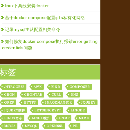
linux下离线安装docker
基于docker compose配置ipfs私有化网络
记录mysql主从配置相关命令
如何修复docker compose执行报错error getting
credentials问题
标签
.HTACCESS
AWK
BIND
COMPOSER
CRON
CRONTAB
CURL
DNS
GREP
HTTPS
IMAGEMAGICK
JQUERY
JQUERY插件
LETSENCRYPT
LINODE
LINUX命令
LINUX维护
LNMP
MIME
MSYS2
MYSQL
OPENSSL
PIL