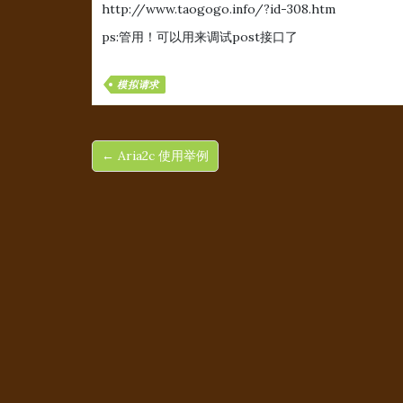
http://www.taogogo.info/?id-308.htm
ps:管用！可以用来调试post接口了
模拟请求
← Aria2c 使用举例