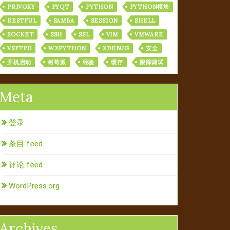
PRIVOXY
PYQT
PYTHON
PYTHON模块
RESTFUL
SAMBA
SESSION
SHELL
SOCKET
SSH
SSL
VIM
VMWARE
VSFTPD
WXPYTHON
XDEBUG
安全
开机启动
树莓派
经验
缓存
跟踪调试
Meta
登录
条目 feed
评论 feed
WordPress.org
Archives