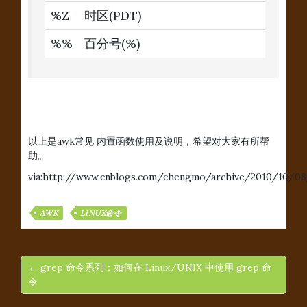
%Z
时区(PDT)
%%
百分号(%)
以上是awk常见 内置函数使用及说明，希望对大家有所帮
助。
via:http://www.cnblogs.com/chengmo/archive/2010/10/08
AWK
LINUX命令
← grep 命令系列：如何在 Linux/UNIX 中使用 grep 命
令