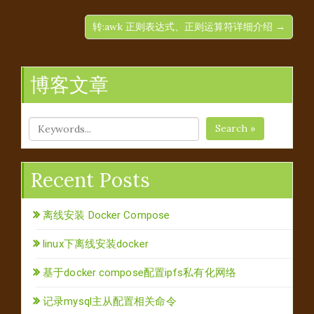
转:awk 正则表达式、正则运算符详细介绍 →
博客文章
Search »
Recent Posts
离线安装 Docker Compose
linux下离线安装docker
基于docker compose配置ipfs私有化网络
记录mysql主从配置相关命令