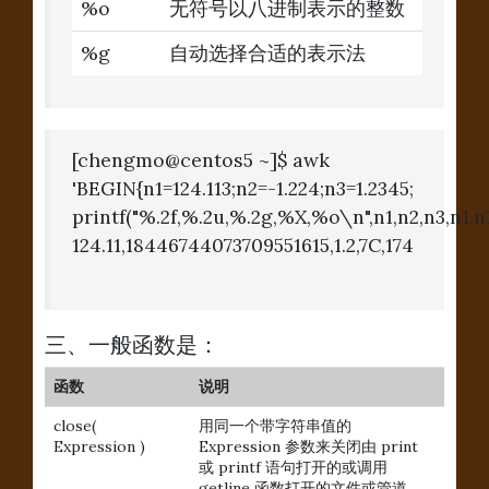
%o
无符号以八进制表示的整数
%g
自动选择合适的表示法
[chengmo@centos5 ~]$ awk
'BEGIN{n1=124.113;n2=-1.224;n3=1.2345;
printf("%.2f,%.2u,%.2g,%X,%o\n",n1,n2,n3,n1,n1)
124.11,18446744073709551615,1.2,7C,174
三、一般函数是：
函数
说明
close(
用同一个带字符串值的
Expression )
Expression 参数来关闭由 print
或 printf 语句打开的或调用
getline 函数打开的文件或管道。