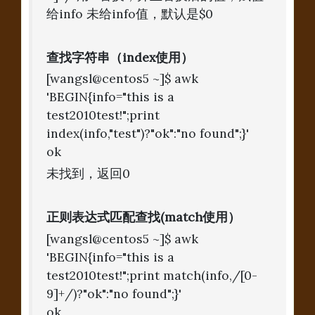
给info 未给info值，默认是$0
查找字符串（index使用）
[wangsl@centos5 ~]$ awk
'BEGIN{info="this is a
test2010test!";print
index(info,"test")?"ok":"no found";}'
ok
未找到，返回0
正则表达式匹配查找(match使用）
[wangsl@centos5 ~]$ awk
'BEGIN{info="this is a
test2010test!";print match(info,/[0-
9]+/)?"ok":"no found";}'
ok