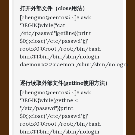
打开外部文件（close用法）
[chengmo@centos5 ~]$ awk
'BEGIN{while("cat
/etc/passwd"|getline){print
$0;};close("/etc/passwd");}'
root:x:0:0:root:/root:/bin/bash
bin:x:1:1:bin:/bin:/sbin/nologin
daemon:x:2:2:daemon:/sbin:/sbin/nologin
逐行读取外部文件(getline使用方法）
[chengmo@centos5 ~]$ awk
'BEGIN{while(getline <
"/etc/passwd"){print
$0;};close("/etc/passwd");}'
root:x:0:0:root:/root:/bin/bash
bin:x:1:1:bin:/bin:/sbin/nologin