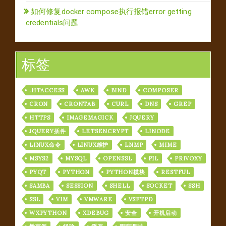
如何修复docker compose执行报错error getting
credentials问题
标签
.HTACCESS
AWK
BIND
COMPOSER
CRON
CRONTAB
CURL
DNS
GREP
HTTPS
IMAGEMAGICK
JQUERY
JQUERY插件
LETSENCRYPT
LINODE
LINUX命令
LINUX维护
LNMP
MIME
MSYS2
MYSQL
OPENSSL
PIL
PRIVOXY
PYQT
PYTHON
PYTHON模块
RESTFUL
SAMBA
SESSION
SHELL
SOCKET
SSH
SSL
VIM
VMWARE
VSFTPD
WXPYTHON
XDEBUG
安全
开机启动