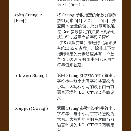
为 -1（负一）。
split( String, A,
将 String 参数指定的参数分割为
[Ere] )
数组元素 A[1], A[2], . . ., A[n]，并
返回 n 变量的值。此分隔可以通
过 Ere 参数指定的扩展正则表达
式进行，或用当前字段分隔符
（FS 特殊变量）来进行（如果没
有给出 Ere 参数）。除非上下文
指明特定的元素还应具有一个数
字值，否则 A 数组中的元素用字
符串值来创建。
tolower( String )
返回 String 参数指定的字符串，
字符串中每个大写字符将更改为
小写。大写和小写的映射由当前
语言环境的 LC_CTYPE 范畴定
义。
toupper( String )
返回 String 参数指定的字符串，
字符串中每个小写字符将更改为
大写。大写和小写的映射由当前
语言环境的 LC_CTYPE 范畴定
义。