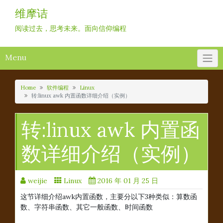
Skip
维摩诘
to
content
阅读过去，思考未来。面向信仰编程
Menu
Home
软件编程
Linux
转:linux awk 内置函数详细介绍（实例）
转:linux awk 内置函
数详细介绍（实例）
weijie
Linux
2016 年 01 月 25 日
这节详细介绍awk内置函数，主要分以下3种类似：算数函
数、字符串函数、其它一般函数、时间函数