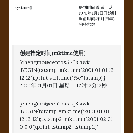
systime()
得到时间戳,返回从
1970年1月1日开始到
当前时间(不计闰年)
的整秒数
创建指定时间(mktime使用）
[chengmo@centos5 ~]$ awk
'BEGIN{tstamp=mktime("2001 01 01 12
12 12");print strftime("%c",tstamp);}'
2001年01月01日 星期一 12时12分12秒
[chengmo@centos5 ~]$ awk
'BEGIN{tstamp1=mktime("2001 01 01
12 12 12");tstamp2=mktime("2001 02 01
0 0 0");print tstamp2-tstamp1;}'