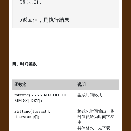
08 14:01 ..
b返回值，是执行结果。
四、时间函数
函数名
说明
mktime( YYYY MM DD HH
生成时间格式
MM SS[ DST])
strftime([format [,
格式化时间输出，将
timestamp]])
时间戳转为时间字符
串
具体格式，见下表.