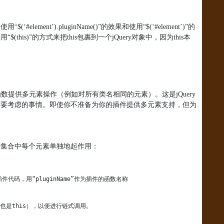
使用“
$(
‘
#element
’
).pluginName()
”的效果和使用“
$(
‘
#element
’
)
”的
用“
$(this)
”的方式来把
this
包裹到一个
jQuery
对象中，因为
this
本
函数提供多元素操作（例如对所有类名相同的元素）。这是
jQuery
需要考虑的事情。即使你不准备为你的插件提供多元素支持，但为
素集合中每个元素单独地起作用：