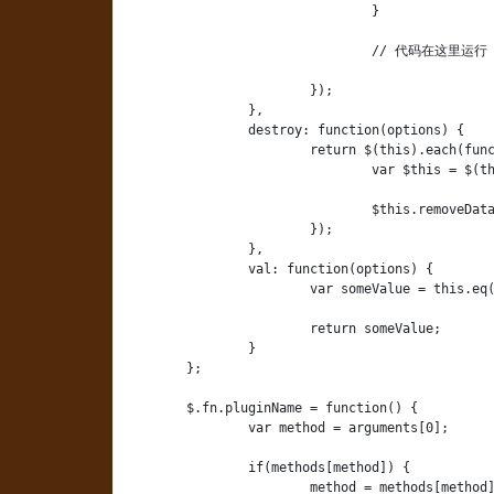
				}

				// 代码在这里运行

			});

		},

		destroy: function(options) {

			return $(this).each(function() {

				var $this = $(this);

				$this.removeData('pluginName');

			});

		},

		val: function(options) {

			var someValue = this.eq(0).html();

			return someValue;

		}

	};

	$.fn.pluginName = function() {

		var method = arguments[0];

		if(methods[method]) {

			method = methods[method];
