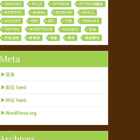
PRIVOXY
PYQT
PYTHON
PYTHON模块
RESTFUL
SAMBA
SESSION
SHELL
SOCKET
SSH
SSL
VIM
VMWARE
VSFTPD
WXPYTHON
XDEBUG
安全
开机启动
树莓派
经验
缓存
跟踪调试
Meta
登录
条目 feed
评论 feed
WordPress.org
Archives