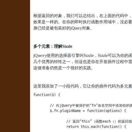
根据返回的对象，我们可以总结出，在上面的代码中，
效果是一样的。在你的即时执行函数作用域中，没必要
身已经是被包装好的
jQuery
对象。
多个元素：理解
Sizzle
jQuery
使用的选择器引擎叫
Sizzle
，
Sizzle
可以为你的
几个优秀的特性之一，但这也是你在开发插件过程中
这做准备仍然是一个很好的实践。
这里我添加了一小段代码，它让你的插件代码为多元
function($) {

	// 向jQuery中被保护的“fn”命名空间中添加你的插件代码，用“pluginName”作为插件的函数名称

	$.fn.pluginName = function(options) {

		// 返回“this”（函数each（）的返回值也是this），以便进行链式调用。

		return this.each(function() {
