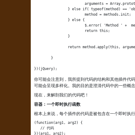
			arguments = Array.prototype.slice.call(arguments, 1);

		} else if( typeof(method) == 'object' || !method ) {

			method = methods.init;

		} else {

			$.error( 'Method ' +  method + ' does not exist on jQuery.pluginName' );

			return this;

		}

		return method.apply(this, arguments);

	}

})(jQuery);
你可能会注意到，我所提到代码的结构和其他插件代
可能会呈现多样化。我的目的是澄清代码中的一些概
现在，来解剖我们的代码吧！
容器：一个即时执行函数
根本上来说，每个插件的代码是被包含在一个即时执
(function(arg1, arg2) {

   // 代码

})(arg1, arg2);