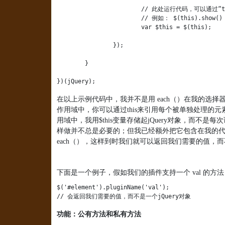
			// 此处运行代码，可以通过“this”来获得每个单独的元素

			// 例如： $(this).show()；

			var $this = $(this);

		});

	}

})(jQuery);
在以上示例代码中，我并不是用
each
（）在我的选择
作用域中，你可以通过
this
来引用每个被单独处理的元
用域中，我用
$this
变量存储起
jQuery
对象，而不是每次
样做并不总是必要的；但我已经额外把它包含在我的
each
（），这样到时我们就可以返回我们需要的值，而
下面是一个例子，假如我们的插件支持一个
val
的方法
$('#element').pluginName('val');

// 会返回我们需要的值，而不是一个jQuery对象
功能：公有方法和私有方法