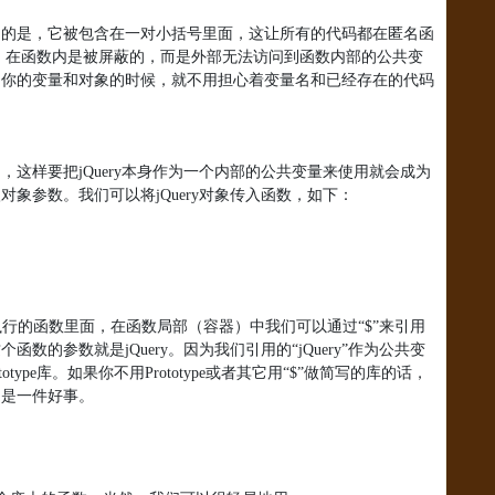
同的是，它被包含在一对小括号里面，这让所有的代码都在匿名函
）在函数内是被屏蔽的，而是外部无法访问到函数内部的公共变
明你的变量和对象的时候，就不用担心着变量名和已经存在的代码
的，这样要把
jQuery
本身作为一个内部的公共变量来使用就会成为
入对象参数。我们可以将
jQuery
对象传入函数，如下：
行的函数里面，在函数局部（容器）中我们可以通过“$”
来引用
这个函数的参数就是
jQuery
。因为我们引用的“
jQuery
”作为公共变
totype
库。如果你不用
Prototype
或者其它用“
$
”做简写的库的话，
仍是一件好事。