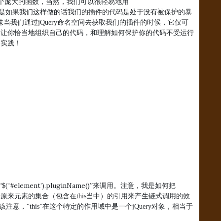
个庞大的函数，当然，我们可以很轻易地用
但是如果我们这样做的话我们的插件的代码是处于没有被保护的暴
味当我们通过
jQuery
命名空间去获取我们的插件的时候，它仅可
它让你恰当地组织自己的代码，和理解如何保护你的代码不受运行
的实践！
element’).pluginName()
“
$(‘#
”来调用。注意，我是如何把
个原来元素的集合（包含在
this
当中）的引用来产生链式调用的效
该注意，“
this
”在这个特定的作用域中是一个
jQuery
对象，相当于