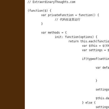
// ExtraordinaryThoughts.com

(function($) {

	var privateFunction = function() {

		// 代码在这里运行

	}

	var methods = {

		init: function(options) {

			return this.each(function() {

				var $this = $(this);

				var settings = $this.data('pluginName');

				if(typeof(settings) == 'undefined') {

					var defaults = {

						propertyName: 'value',
						onSomeEvent: function() {}
					}

					settings = $.extend({}, defaults, options);

					$this.data('pluginName', settings);

				} else {

					settings = $.extend({}, settings, options);
