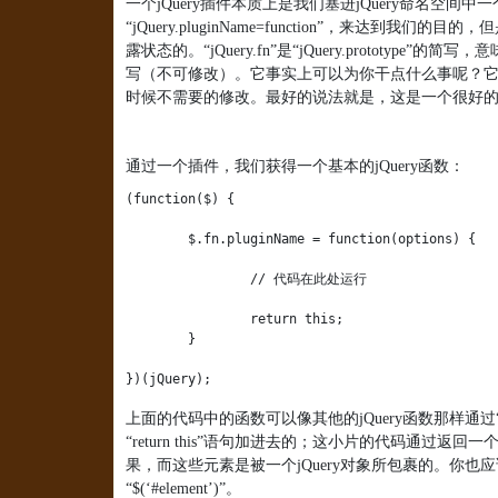
一个
jQuery
插件本质上是我们塞进
jQuery
命名空间中一
“
jQuery.pluginName=function
”，来达到我们的目的，
露状态的。“
jQuery.fn
”是“
jQuery.prototype
”的简写，意
写（不可修改）。它事实上可以为你干点什么事呢？
时候不需要的修改。最好的说法就是，这是一个很好
通过一个插件，我们获得一个基本的
jQuery
函数：
(function($) {

	$.fn.pluginName = function(options) {

		// 代码在此处运行

		return this;

	}

})(jQuery);
上面的代码中的函数可以像其他的
jQuery
函数那样通过
“
return this
”语句加进去的；这小片的代码通过返回一
果，而这些元素是被一个
jQuery
对象所包裹的。你也应
“
$(
‘
#element
’
)
”。