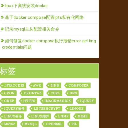
linux下离线安装docker
基于docker compose配置ipfs私有化网络
记录mysql主从配置相关命令
如何修复docker compose执行报错error getting
credentials问题
标签
.HTACCESS
AWK
BIND
COMPOSER
CRON
CRONTAB
CURL
DNS
GREP
HTTPS
IMAGEMAGICK
JQUERY
JQUERY插件
LETSENCRYPT
LINODE
LINUX命令
LINUX维护
LNMP
MIME
MSYS2
MYSQL
OPENSSL
PIL