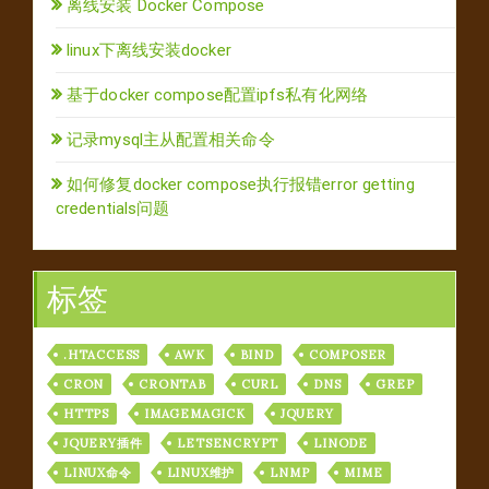
离线安装 Docker Compose
linux下离线安装docker
基于docker compose配置ipfs私有化网络
记录mysql主从配置相关命令
如何修复docker compose执行报错error getting
credentials问题
标签
.HTACCESS
AWK
BIND
COMPOSER
CRON
CRONTAB
CURL
DNS
GREP
HTTPS
IMAGEMAGICK
JQUERY
JQUERY插件
LETSENCRYPT
LINODE
LINUX命令
LINUX维护
LNMP
MIME