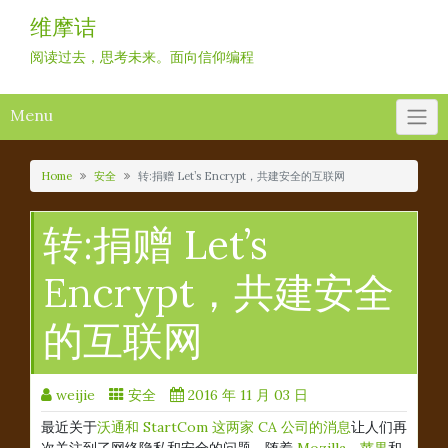
Skip
维摩诘
to
content
阅读过去，思考未来。面向信仰编程
Menu
Home
安全
转:捐赠 Let’s Encrypt，共建安全的互联网
转:捐赠 Let’s
Encrypt，共建安全
的互联网
weijie
安全
2016 年 11 月 03 日
最近关于
沃通和 StartCom 这两家 CA 公司的消息
让人们再
次关注到了网络隐私和安全的问题。随着
Mozilla
、
苹果
和