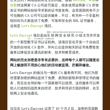
谷歌
对这两家 CA 公司处罚落定，很多使用这两家 CA 所签
发证书的网站纷纷寻求新的证书签发商。这里面固然有不少
可信赖的 CA 公司可以提供服务，不过，有另外一个非盈利
组织却为大家提供了免费、可靠和安全的 SSL 证书服务，
这就是
Let's Encrypt
项目。
ISRG，Internet Security Research Group
Let's Encrypt
项目是由
互联网安全研究小组
主导并开发
CA，Certificate Authority
的一个新型
数字证书认证机构
。该项目旨在开发一个自由且
开放的自动化 CA 套件，并向公众提供相关的证书免费签发
服务以降低安全通讯的财务、技术和教育成本。
网站的完全加密是非常有必要的，这样每个人都可以随意在
网上畅游而不用担心他们的活动被监视、拦截和修改。
Let’s Encrypt 的做法与一般的 CA 服务商不同。他们为那
些需要加密的网站提供了免费、易用的获取和管理证书的服
务，而且在全球的每一个国家都可以使用。这些服务可以帮
助人们或组织战胜来自经济、技术和培训方面的障碍，在互
联网上安全地通讯。
仅仅在 Let’s Encrypt 运营了 10 个月之后，加密的页面数