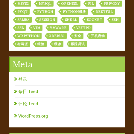
MSYS2
MYSQL
OPENSSL
PIL
PRIVOXY
PYQT
PYTHON
PYTHON模块
RESTFUL
SAMBA
SESSION
SHELL
SOCKET
SSH
SSL
VIM
VMWARE
VSFTPD
WXPYTHON
XDEBUG
安全
开机启动
树莓派
经验
缓存
跟踪调试
Meta
登录
条目 feed
评论 feed
WordPress.org