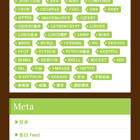
.HTACCESS
AWK
BIND
COMPOSER
CRON
CRONTAB
CURL
DNS
GREP
HTTPS
IMAGEMAGICK
JQUERY
JQUERY插件
LETSENCRYPT
LINODE
LINUX命令
LINUX维护
LNMP
MIME
MSYS2
MYSQL
OPENSSL
PIL
PRIVOXY
PYQT
PYTHON
PYTHON模块
RESTFUL
SAMBA
SESSION
SHELL
SOCKET
SSH
SSL
VIM
VMWARE
VSFTPD
WXPYTHON
XDEBUG
安全
开机启动
树莓派
经验
缓存
跟踪调试
Meta
登录
条目 feed