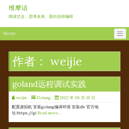
Skip
维摩诘
to
content
阅读过去，思考未来。面向信仰编程
Menu
作者：
weijie
goland远程调试实践
weijie
Golang
2022 年 06 月 16 日
配置虚拟机 安装golang编译环境 安装dlv 官方地
址:https://gi
Read more…