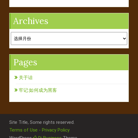
Archives
Archives
Pages
关于诘
牢记:如何成为黑客
Site Title, Some rights reserved.
Terms of Use - Privacy Policy
WordPress
Di Business
Theme