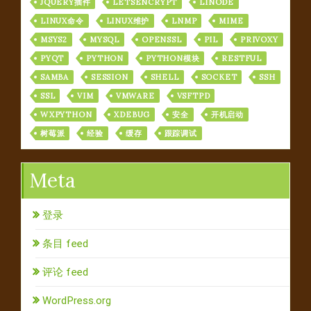
JQUERY插件
LETSENCRYPT
LINODE
LINUX命令
LINUX维护
LNMP
MIME
MSYS2
MYSQL
OPENSSL
PIL
PRIVOXY
PYQT
PYTHON
PYTHON模块
RESTFUL
SAMBA
SESSION
SHELL
SOCKET
SSH
SSL
VIM
VMWARE
VSFTPD
WXPYTHON
XDEBUG
安全
开机启动
树莓派
经验
缓存
跟踪调试
Meta
登录
条目 feed
评论 feed
WordPress.org