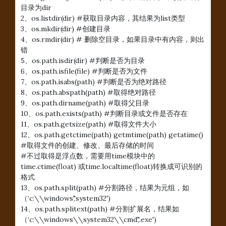
目录为dir
2、os.listdir(dir) #获取目录内容，其结果为list类型
3、os.mkdir(dir) #创建目录
4、os.rmdir(dir) # 删除空目录，如果目录中有内容，则出
错
5、os.path.isdir(dir) #判断是否为目录
6、os.path.isfile(file) #判断是否为文件
7、os.path.isabs(path) #判断是否为绝对路径
8、os.path.abspath(path) #取得绝对路径
9、os.path.dirname(path) #取得父目录
10、os.path.exists(path) #判断目录或文件是否存在
11、os.path.getsize(path) #取得文件大小
12、os.path.getctime(path) getmtime(path) getatime()
#取得文件的创建、修改、最后存储的时间
#不过取得是浮点数，需要用time模块中的
time.ctime(float) 或time.localtime(float)转换成可识别的
格式
13、os.path.split(path) #分割路径，结果为元组，如
（‘c:\\windows','system32')
14、os.path.splitext(path) #分割扩展名，结果如
（‘c:\\windows\\system32\\cmd','.exe')