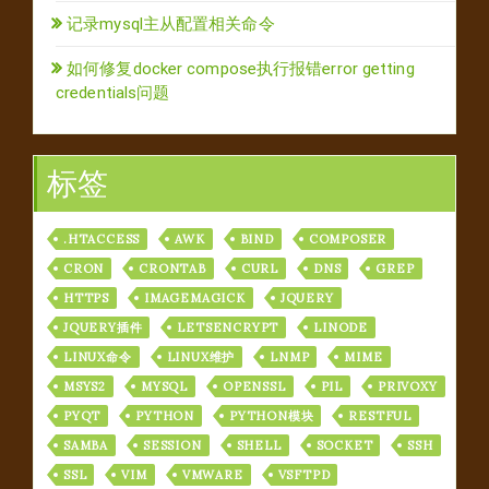
记录mysql主从配置相关命令
如何修复docker compose执行报错error getting
credentials问题
标签
.HTACCESS
AWK
BIND
COMPOSER
CRON
CRONTAB
CURL
DNS
GREP
HTTPS
IMAGEMAGICK
JQUERY
JQUERY插件
LETSENCRYPT
LINODE
LINUX命令
LINUX维护
LNMP
MIME
MSYS2
MYSQL
OPENSSL
PIL
PRIVOXY
PYQT
PYTHON
PYTHON模块
RESTFUL
SAMBA
SESSION
SHELL
SOCKET
SSH
SSL
VIM
VMWARE
VSFTPD