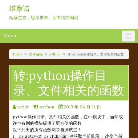
Skip
维摩诘
to
content
阅读过去，思考未来。面向信仰编程
Menu
Home
软件编程
python
转:python操作目录、文件相关的函数
转:python操作目
录、文件相关的函数
weijie
python
2013 年 04 月 11 日
python操作目录、文件相关的函数，在os模块中，当然或
许也有别的模块提供了更方便的函数
以下列出的所有函数均亲自测试过！
1、os.getcwd() os.chdir(dir) #获取当前目录 ，改变当前