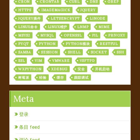
CRON
CRONTAB
CURL
DNS
GREP
HTTPS
IMAGEMAGICK
JQUERY
JQUERY插件
LETSENCRYPT
LINODE
LINUX命令
LINUX维护
LNMP
MIME
MSYS2
MYSQL
OPENSSL
PIL
PRIVOXY
PYQT
PYTHON
PYTHON模块
RESTFUL
SAMBA
SESSION
SHELL
SOCKET
SSH
SSL
VIM
VMWARE
VSFTPD
WXPYTHON
XDEBUG
安全
开机启动
树莓派
经验
缓存
跟踪调试
Meta
登录
条目 feed
评论 feed