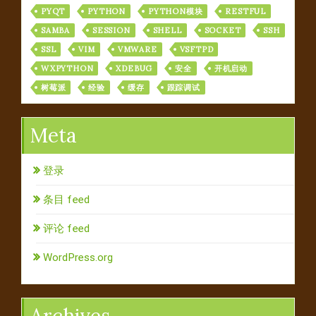
PYQT
PYTHON
PYTHON模块
RESTFUL
SAMBA
SESSION
SHELL
SOCKET
SSH
SSL
VIM
VMWARE
VSFTPD
WXPYTHON
XDEBUG
安全
开机启动
树莓派
经验
缓存
跟踪调试
Meta
登录
条目 feed
评论 feed
WordPress.org
Archives