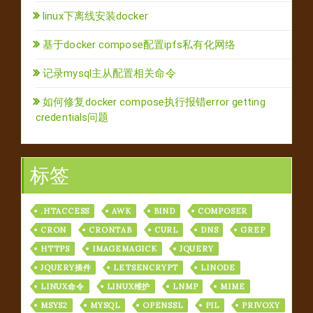
linux下离线安装docker
基于docker compose配置ipfs私有化网络
记录mysql主从配置相关命令
如何修复docker compose执行报错error getting
credentials问题
标签
.HTACCESS
AWK
BIND
COMPOSER
CRON
CRONTAB
CURL
DNS
GREP
HTTPS
IMAGEMAGICK
JQUERY
JQUERY插件
LETSENCRYPT
LINODE
LINUX命令
LINUX维护
LNMP
MIME
MSYS2
MYSQL
OPENSSL
PIL
PRIVOXY