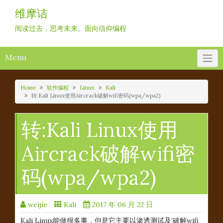
Skip
维摩诘
to
content
阅读过去，思考未来。面向信仰编程
Menu
Home
软件编程
Linux
Kali
转:Kali Linux使用Aircrack破解wifi密码(wpa/wpa2)
转:Kali Linux使用
Aircrack破解wifi密
码(wpa/wpa2)
weijie
Kali
2017 年 06 月 22 日
Kali Linux能做很多事，但是它主要以渗透测试及’破解wifi