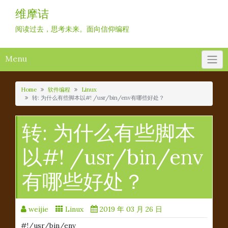
Skip
维摩诘
to
content
阅读过去，思考未来。面向信仰编程
Menu
Home
软件编程
Linux
转: 为什么有些脚本以#! /usr/bin/env有哪些好处？
转: 为什么有些脚本
以#! /usr/bin/env
有哪些好处？
weijie
Linux
2019 年 03 月 26 日
#!/usr/bin/env