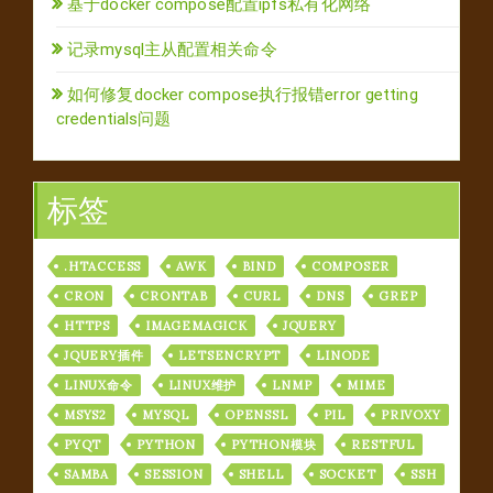
基于docker compose配置ipfs私有化网络
记录mysql主从配置相关命令
如何修复docker compose执行报错error getting
credentials问题
标签
.HTACCESS
AWK
BIND
COMPOSER
CRON
CRONTAB
CURL
DNS
GREP
HTTPS
IMAGEMAGICK
JQUERY
JQUERY插件
LETSENCRYPT
LINODE
LINUX命令
LINUX维护
LNMP
MIME
MSYS2
MYSQL
OPENSSL
PIL
PRIVOXY
PYQT
PYTHON
PYTHON模块
RESTFUL
SAMBA
SESSION
SHELL
SOCKET
SSH