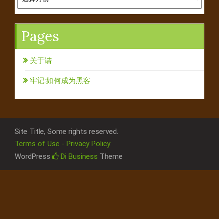
Pages
关于诘
牢记:如何成为黑客
Site Title, Some rights reserved.
Terms of Use - Privacy Policy
WordPress
Di Business
Theme