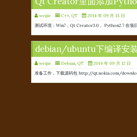
Qt Creator里面添加Pyth
weijie
C++
,
QT
2014 年 09 月 15 日
测试环境：Win7，Qt Creator3.0， Python2.7 在
debian/ubuntu下编译安装
weijie
Debian
,
QT
2014 年 09 月 12 日
准备工作，下载源码包 http://qt.nokia.com/downlo